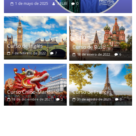
1 de mayo de 2025
AELEE
0
Curso de Inglés
Curso de Ruso
1 de febrero de 2022
7
18 de enero de 2022
6
Curso de Francés
Curso Chino-Mandarín
31 de agosto de 2021
0
18 de diciembre de 2021
3